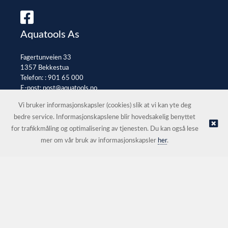
Aquatools As
Fagertunveien 33
1357 Bekkestua
Telefon: :
901 65 000
E-post:
post@aquatools.no
Selgerportal
Vi bruker informasjonskapsler (cookies) slik at vi kan yte deg
bedre service. Informasjonskapslene blir hovedsakelig benyttet
for trafikkmåling og optimalisering av tjenesten. Du kan også lese
© Aquatools As |
Nettbutikk levert av Kréatif
mer om vår bruk av informasjonskapsler
her
.