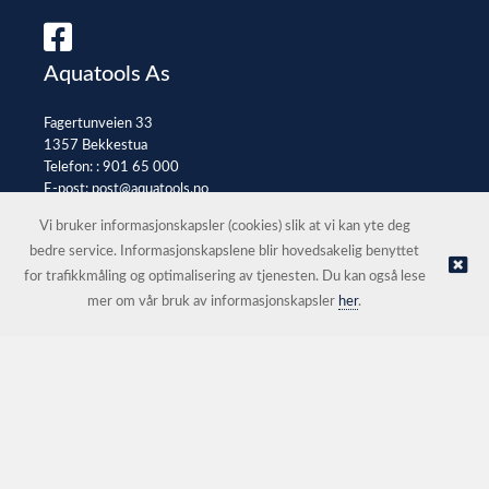
Aquatools As
Fagertunveien 33
1357 Bekkestua
Telefon: :
901 65 000
E-post:
post@aquatools.no
Selgerportal
Vi bruker informasjonskapsler (cookies) slik at vi kan yte deg
bedre service. Informasjonskapslene blir hovedsakelig benyttet
for trafikkmåling og optimalisering av tjenesten. Du kan også lese
© Aquatools As |
Nettbutikk levert av Kréatif
mer om vår bruk av informasjonskapsler
her
.