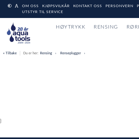
OM OSS
KJØPSVILKÅR
KONTAKT OSS
PERSONVERN
UTSTYR TIL SERVICE
HØYTRYKK
RENSING
RØR
« Tilbake
Du er her:
Rensing
Renseplugger
}