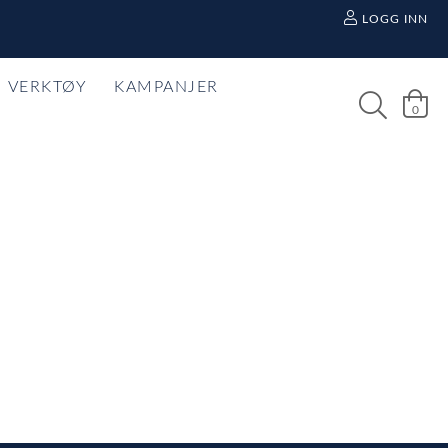
LOGG INN
VERKTØY
KAMPANJER
0