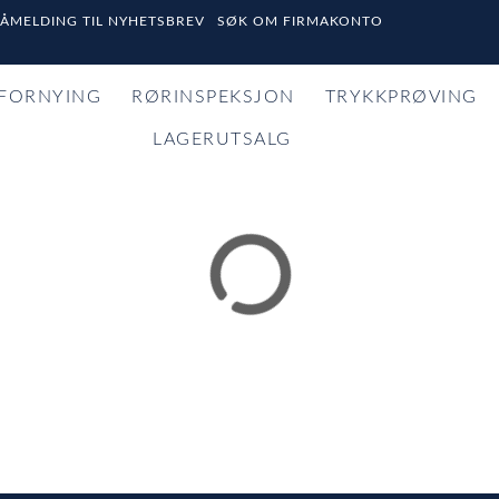
PÅMELDING TIL NYHETSBREV
SØK OM FIRMAKONTO
FORNYING
RØRINSPEKSJON
TRYKKPRØVING
LAGERUTSALG