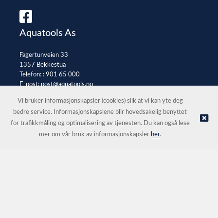
Aquatools As
Fagertunveien 33
1357 Bekkestua
Telefon: :
901 65 000
E-post:
post@aquatools.no
Selgerportal
Vi bruker informasjonskapsler (cookies) slik at vi kan yte deg
bedre service. Informasjonskapslene blir hovedsakelig benyttet
for trafikkmåling og optimalisering av tjenesten. Du kan også lese
© Aquatools As |
Nettbutikk levert av Kréatif
mer om vår bruk av informasjonskapsler
her
.