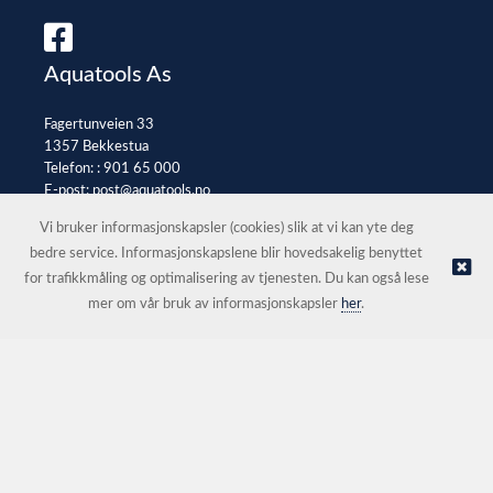
Aquatools As
Fagertunveien 33
1357 Bekkestua
Telefon: :
901 65 000
E-post:
post@aquatools.no
Selgerportal
Vi bruker informasjonskapsler (cookies) slik at vi kan yte deg
bedre service. Informasjonskapslene blir hovedsakelig benyttet
for trafikkmåling og optimalisering av tjenesten. Du kan også lese
© Aquatools As |
Nettbutikk levert av Kréatif
mer om vår bruk av informasjonskapsler
her
.