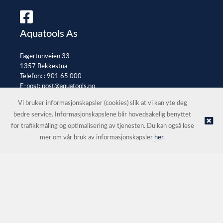
Aquatools As
Fagertunveien 33
1357 Bekkestua
Telefon: :
901 65 000
E-post:
post@aquatools.no
Selgerportal
Vi bruker informasjonskapsler (cookies) slik at vi kan yte deg
bedre service. Informasjonskapslene blir hovedsakelig benyttet
for trafikkmåling og optimalisering av tjenesten. Du kan også lese
© Aquatools As |
Nettbutikk levert av Kréatif
mer om vår bruk av informasjonskapsler
her
.