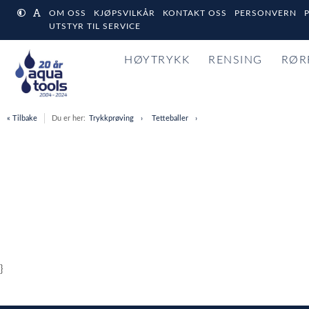
OM OSS
KJØPSVILKÅR
KONTAKT OSS
PERSONVERN
UTSTYR TIL SERVICE
HØYTRYKK
RENSING
RØR
« Tilbake
Du er her:
Trykkprøving
Tetteballer
}