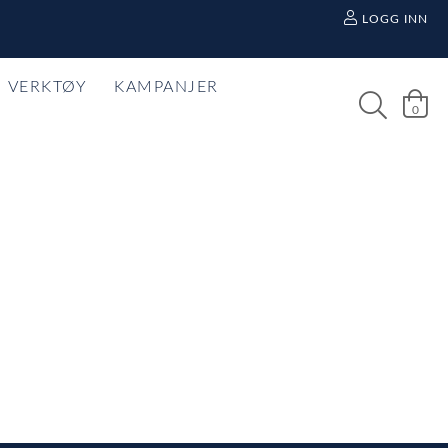
LOGG INN
VERKTØY
KAMPANJER
0