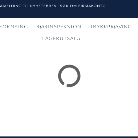
PÅMELDING TIL NYHETSBREV
SØK OM FIRMAKONTO
FORNYING
RØRINSPEKSJON
TRYKKPRØVING
LAGERUTSALG