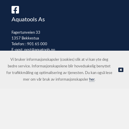
Aquatools As
Fagertunveien 33
1357 Bekkestua
Telefon: :
901 65 000
E-post:
post@aquatools.no
Selgerportal
Vi bruker informasjonskapsler (cookies) slik at vi kan yte deg
bedre service. Informasjonskapslene blir hovedsakelig benyttet
for trafikkmåling og optimalisering av tjenesten. Du kan også lese
© Aquatools As |
Nettbutikk levert av Kréatif
mer om vår bruk av informasjonskapsler
her
.