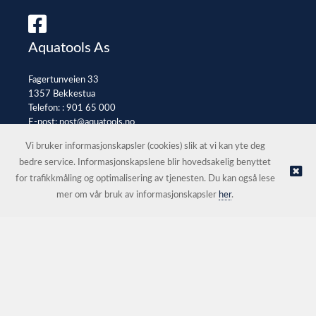
Aquatools As
Fagertunveien 33
1357 Bekkestua
Telefon: :
901 65 000
E-post:
post@aquatools.no
Selgerportal
Vi bruker informasjonskapsler (cookies) slik at vi kan yte deg
bedre service. Informasjonskapslene blir hovedsakelig benyttet
for trafikkmåling og optimalisering av tjenesten. Du kan også lese
© Aquatools As |
Nettbutikk levert av Kréatif
mer om vår bruk av informasjonskapsler
her
.