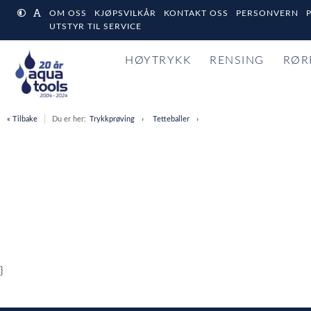
OM OSS
KJØPSVILKÅR
KONTAKT OSS
PERSONVERN
UTSTYR TIL SERVICE
HØYTRYKK
RENSING
RØR
« Tilbake
Du er her:
Trykkprøving
Tetteballer
}