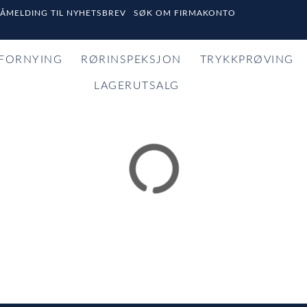
PÅMELDING TIL NYHETSBREV
SØK OM FIRMAKONTO
FORNYING
RØRINSPEKSJON
TRYKKPRØVING
LAGERUTSALG