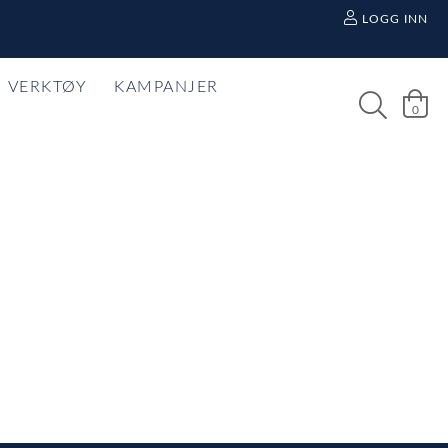
LOGG INN
VERKTØY
KAMPANJER
0