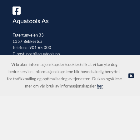
Aquatools As
Fagertunveien 33
1357 Bekkestua
Telefon: :
901 65 000
E-post:
post@aquatools.no
Selgerportal
Vi bruker informasjonskapsler (cookies) slik at vi kan yte deg
bedre service. Informasjonskapslene blir hovedsakelig benyttet
for trafikkmåling og optimalisering av tjenesten. Du kan også lese
© Aquatools As |
Nettbutikk levert av Kréatif
mer om vår bruk av informasjonskapsler
her
.