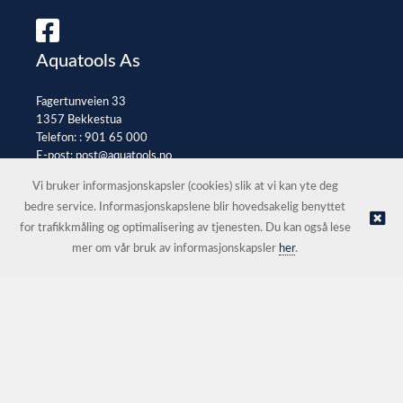
Aquatools As
Fagertunveien 33
1357 Bekkestua
Telefon: :
901 65 000
E-post:
post@aquatools.no
Selgerportal
Vi bruker informasjonskapsler (cookies) slik at vi kan yte deg
bedre service. Informasjonskapslene blir hovedsakelig benyttet
for trafikkmåling og optimalisering av tjenesten. Du kan også lese
© Aquatools As |
Nettbutikk levert av Kréatif
mer om vår bruk av informasjonskapsler
her
.