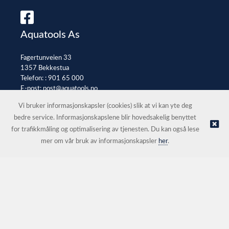
Aquatools As
Fagertunveien 33
1357 Bekkestua
Telefon: :
901 65 000
E-post:
post@aquatools.no
Selgerportal
Vi bruker informasjonskapsler (cookies) slik at vi kan yte deg
bedre service. Informasjonskapslene blir hovedsakelig benyttet
for trafikkmåling og optimalisering av tjenesten. Du kan også lese
© Aquatools As |
Nettbutikk levert av Kréatif
mer om vår bruk av informasjonskapsler
her
.