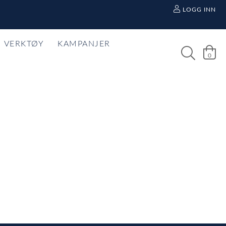
LOGG INN
VERKTØY
KAMPANJER
0