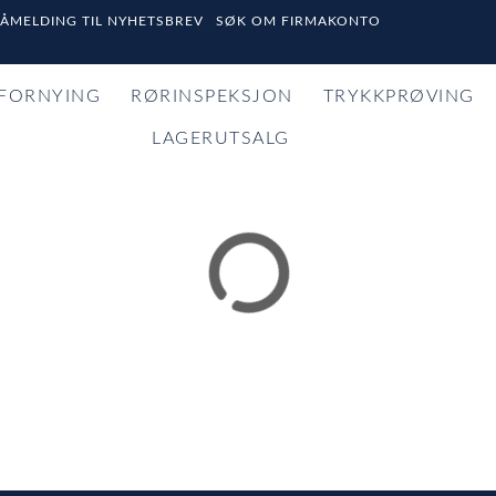
PÅMELDING TIL NYHETSBREV
SØK OM FIRMAKONTO
FORNYING
RØRINSPEKSJON
TRYKKPRØVING
LAGERUTSALG