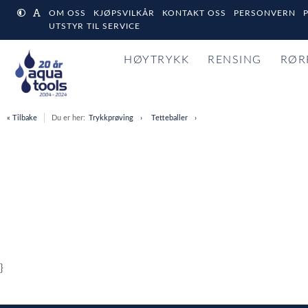
OM OSS
KJØPSVILKÅR
KONTAKT OSS
PERSONVERN
UTSTYR TIL SERVICE
HØYTRYKK
RENSING
RØR
« Tilbake
Du er her:
Trykkprøving
Tetteballer
}