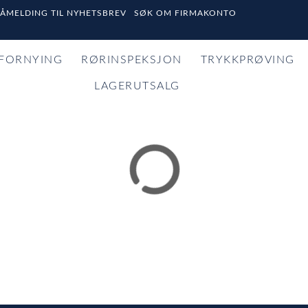
PÅMELDING TIL NYHETSBREV
SØK OM FIRMAKONTO
FORNYING
RØRINSPEKSJON
TRYKKPRØVING
LAGERUTSALG