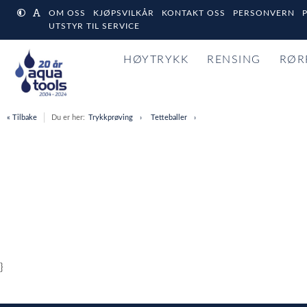
OM OSS
KJØPSVILKÅR
KONTAKT OSS
PERSONVERN
UTSTYR TIL SERVICE
HØYTRYKK
RENSING
RØR
« Tilbake
Du er her:
Trykkprøving
Tetteballer
}