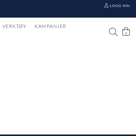
LOGG INN
VERKTØY
KAMPANJER
0