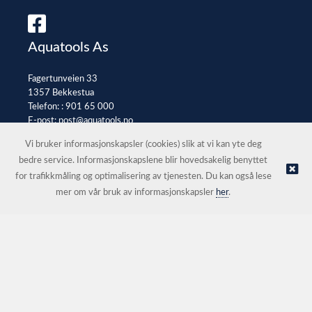
Aquatools As
Fagertunveien 33
1357 Bekkestua
Telefon: :
901 65 000
E-post:
post@aquatools.no
Selgerportal
Vi bruker informasjonskapsler (cookies) slik at vi kan yte deg
bedre service. Informasjonskapslene blir hovedsakelig benyttet
for trafikkmåling og optimalisering av tjenesten. Du kan også lese
© Aquatools As |
Nettbutikk levert av Kréatif
mer om vår bruk av informasjonskapsler
her
.