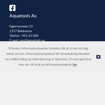
Aquatools As
Fagertunveien 33
1357 Bekkestua
Telefon: :
901 65 000
E-post:
post@aquatools.no
Selgerportal
Vi bruker informasjonskapsler (cookies) slik at vi kan yte deg
bedre service. Informasjonskapslene blir hovedsakelig benyttet
for trafikkmåling og optimalisering av tjenesten. Du kan også lese
© Aquatools As |
Nettbutikk levert av Kréatif
mer om vår bruk av informasjonskapsler
her
.