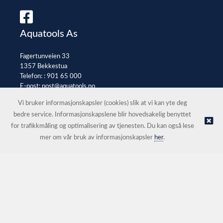
Aquatools As
Fagertunveien 33
1357 Bekkestua
Telefon: :
901 65 000
E-post:
post@aquatools.no
Selgerportal
Vi bruker informasjonskapsler (cookies) slik at vi kan yte deg
bedre service. Informasjonskapslene blir hovedsakelig benyttet
for trafikkmåling og optimalisering av tjenesten. Du kan også lese
© Aquatools As |
Nettbutikk levert av Kréatif
mer om vår bruk av informasjonskapsler
her
.