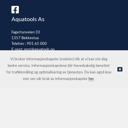
Aquatools As
Fagertunveien 33
1357 Bekkestua
Telefon: :
901 65 000
E-post:
post@aquatools.no
Selgerportal
Vi bruker informasjonskapsler (cookies) slik at vi kan yte deg
bedre service. Informasjonskapslene blir hovedsakelig benyttet
for trafikkmåling og optimalisering av tjenesten. Du kan også lese
© Aquatools As |
Nettbutikk levert av Kréatif
mer om vår bruk av informasjonskapsler
her
.