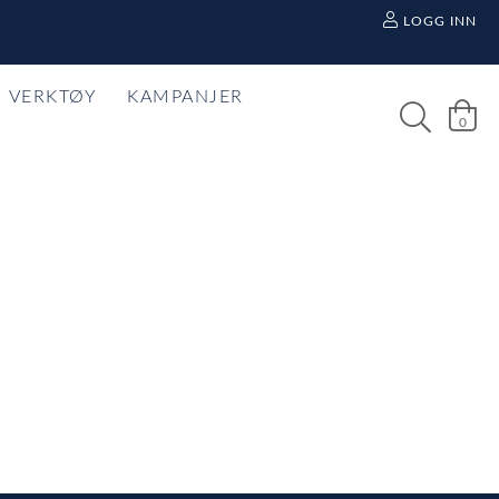
LOGG INN
VERKTØY
KAMPANJER
0