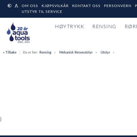
OM OSS
KJØPSVILKÅR
KONTAKT OSS
PERSONVERN
UTSTYR TIL SERVICE
HØYTRYKK
RENSING
RØR
« Tilbake
Du er her:
Rensing
Mekanisk Renseutstyr
Utstyr
}