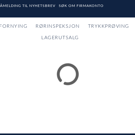
PÅMELDING TIL NYHETSBREV
SØK OM FIRMAKONTO
FORNYING
RØRINSPEKSJON
TRYKKPRØVING
LAGERUTSALG