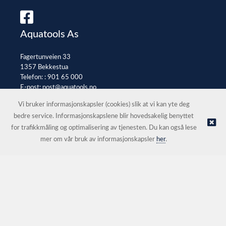
Aquatools As
Fagertunveien 33
1357 Bekkestua
Telefon: :
901 65 000
E-post:
post@aquatools.no
Selgerportal
Vi bruker informasjonskapsler (cookies) slik at vi kan yte deg
bedre service. Informasjonskapslene blir hovedsakelig benyttet
for trafikkmåling og optimalisering av tjenesten. Du kan også lese
© Aquatools As |
Nettbutikk levert av Kréatif
mer om vår bruk av informasjonskapsler
her
.