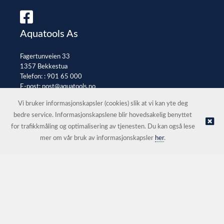
Aquatools As
Fagertunveien 33
1357 Bekkestua
Telefon: :
901 65 000
E-post:
post@aquatools.no
Selgerportal
Vi bruker informasjonskapsler (cookies) slik at vi kan yte deg
bedre service. Informasjonskapslene blir hovedsakelig benyttet
for trafikkmåling og optimalisering av tjenesten. Du kan også lese
© Aquatools As |
Nettbutikk levert av Kréatif
mer om vår bruk av informasjonskapsler
her
.