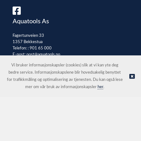
Aquatools As
Fagertunveien 33
1357 Bekkestua
Telefon: :
901 65 000
E-post:
post@aquatools.no
Selgerportal
Vi bruker informasjonskapsler (cookies) slik at vi kan yte deg
bedre service. Informasjonskapslene blir hovedsakelig benyttet
for trafikkmåling og optimalisering av tjenesten. Du kan også lese
© Aquatools As |
Nettbutikk levert av Kréatif
mer om vår bruk av informasjonskapsler
her
.