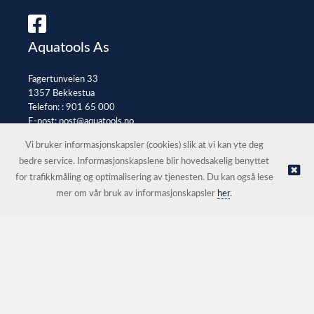
Aquatools As
Fagertunveien 33
1357 Bekkestua
Telefon: :
901 65 000
E-post:
post@aquatools.no
Selgerportal
Vi bruker informasjonskapsler (cookies) slik at vi kan yte deg
bedre service. Informasjonskapslene blir hovedsakelig benyttet
for trafikkmåling og optimalisering av tjenesten. Du kan også lese
© Aquatools As |
Nettbutikk levert av Kréatif
mer om vår bruk av informasjonskapsler
her
.