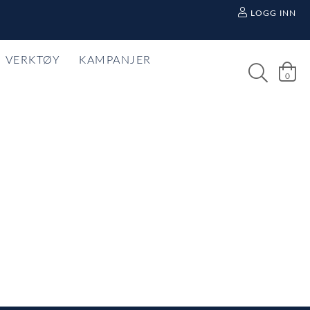
LOGG INN
VERKTØY
KAMPANJER
0