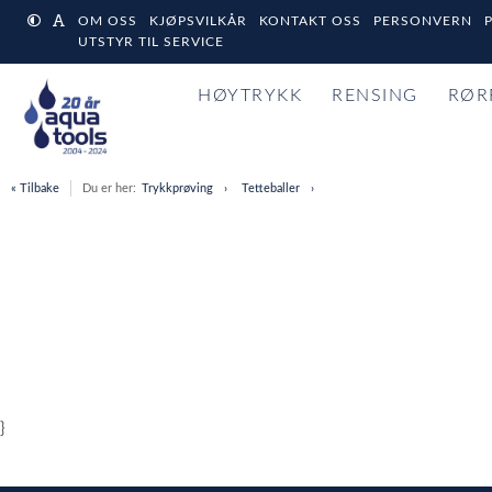
OM OSS
KJØPSVILKÅR
KONTAKT OSS
PERSONVERN
UTSTYR TIL SERVICE
HØYTRYKK
RENSING
RØR
« Tilbake
Du er her:
Trykkprøving
Tetteballer
}