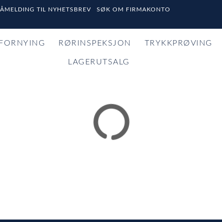
PÅMELDING TIL NYHETSBREV
SØK OM FIRMAKONTO
FORNYING
RØRINSPEKSJON
TRYKKPRØVING
LAGERUTSALG