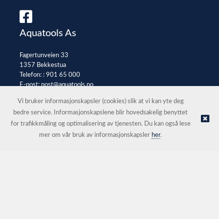
Aquatools As
Fagertunveien 33
1357 Bekkestua
Telefon: :
901 65 000
E-post:
post@aquatools.no
Selgerportal
Vi bruker informasjonskapsler (cookies) slik at vi kan yte deg
bedre service. Informasjonskapslene blir hovedsakelig benyttet
for trafikkmåling og optimalisering av tjenesten. Du kan også lese
© Aquatools As |
Nettbutikk levert av Kréatif
mer om vår bruk av informasjonskapsler
her
.