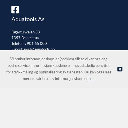
Aquatools As
Fagertunveien 33
1357 Bekkestua
Telefon: :
901 65 000
E-post:
post@aquatools.no
Selgerportal
Vi bruker informasjonskapsler (cookies) slik at vi kan yte deg
bedre service. Informasjonskapslene blir hovedsakelig benyttet
for trafikkmåling og optimalisering av tjenesten. Du kan også lese
© Aquatools As |
Nettbutikk levert av Kréatif
mer om vår bruk av informasjonskapsler
her
.