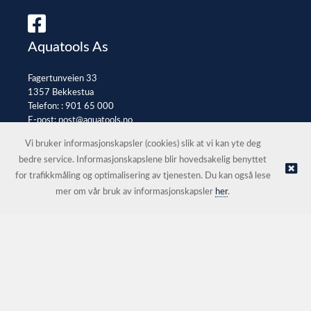
Aquatools As
Fagertunveien 33
1357 Bekkestua
Telefon: :
901 65 000
E-post:
post@aquatools.no
Selgerportal
Vi bruker informasjonskapsler (cookies) slik at vi kan yte deg
bedre service. Informasjonskapslene blir hovedsakelig benyttet
for trafikkmåling og optimalisering av tjenesten. Du kan også lese
© Aquatools As |
Nettbutikk levert av Kréatif
mer om vår bruk av informasjonskapsler
her
.