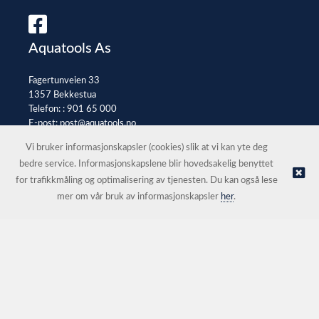
Aquatools As
Fagertunveien 33
1357 Bekkestua
Telefon: :
901 65 000
E-post:
post@aquatools.no
Selgerportal
Vi bruker informasjonskapsler (cookies) slik at vi kan yte deg
bedre service. Informasjonskapslene blir hovedsakelig benyttet
for trafikkmåling og optimalisering av tjenesten. Du kan også lese
© Aquatools As |
Nettbutikk levert av Kréatif
mer om vår bruk av informasjonskapsler
her
.