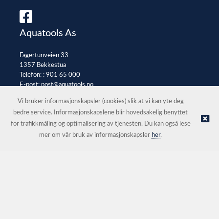
Aquatools As
Fagertunveien 33
1357 Bekkestua
Telefon: :
901 65 000
E-post:
post@aquatools.no
Selgerportal
Vi bruker informasjonskapsler (cookies) slik at vi kan yte deg
bedre service. Informasjonskapslene blir hovedsakelig benyttet
for trafikkmåling og optimalisering av tjenesten. Du kan også lese
© Aquatools As |
Nettbutikk levert av Kréatif
mer om vår bruk av informasjonskapsler
her
.