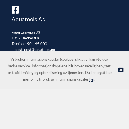
Aquatools As
Fagertunveien 33
1357 Bekkestua
Telefon: :
901 65 000
E-post:
post@aquatools.no
Selgerportal
Vi bruker informasjonskapsler (cookies) slik at vi kan yte deg
bedre service. Informasjonskapslene blir hovedsakelig benyttet
for trafikkmåling og optimalisering av tjenesten. Du kan også lese
© Aquatools As |
Nettbutikk levert av Kréatif
mer om vår bruk av informasjonskapsler
her
.