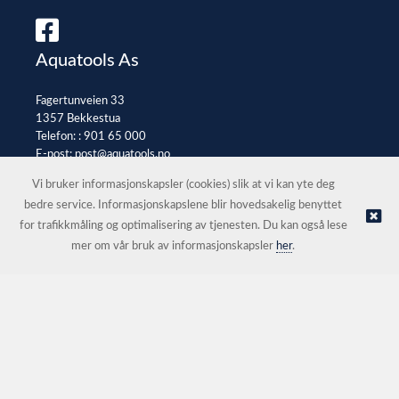
Aquatools As
Fagertunveien 33
1357 Bekkestua
Telefon: :
901 65 000
E-post:
post@aquatools.no
Selgerportal
Vi bruker informasjonskapsler (cookies) slik at vi kan yte deg
bedre service. Informasjonskapslene blir hovedsakelig benyttet
for trafikkmåling og optimalisering av tjenesten. Du kan også lese
© Aquatools As |
Nettbutikk levert av Kréatif
mer om vår bruk av informasjonskapsler
her
.