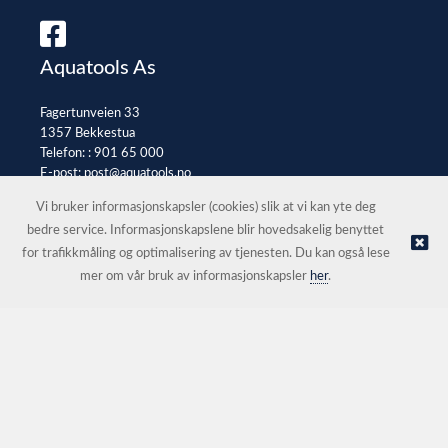
Aquatools As
Fagertunveien 33
1357 Bekkestua
Telefon: :
901 65 000
E-post:
post@aquatools.no
Selgerportal
Vi bruker informasjonskapsler (cookies) slik at vi kan yte deg
bedre service. Informasjonskapslene blir hovedsakelig benyttet
for trafikkmåling og optimalisering av tjenesten. Du kan også lese
© Aquatools As |
Nettbutikk levert av Kréatif
mer om vår bruk av informasjonskapsler
her
.