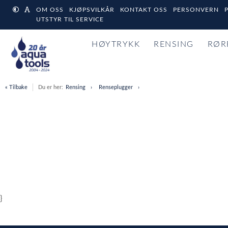
OM OSS
KJØPSVILKÅR
KONTAKT OSS
PERSONVERN
UTSTYR TIL SERVICE
HØYTRYKK
RENSING
RØR
« Tilbake
Du er her:
Rensing
Renseplugger
}