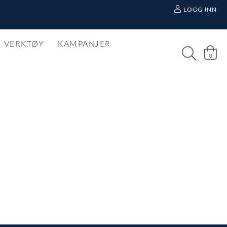
LOGG INN
VERKTØY
KAMPANJER
0