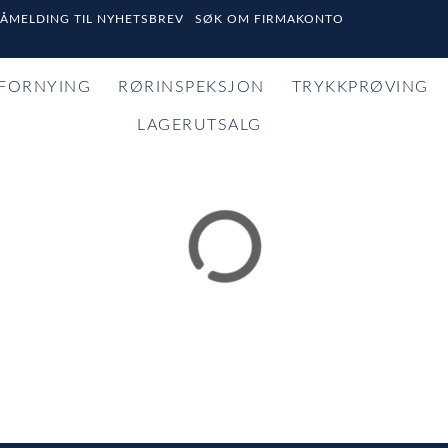
PÅMELDING TIL NYHETSBREV
SØK OM FIRMAKONTO
FORNYING
RØRINSPEKSJON
TRYKKPRØVING
LAGERUTSALG