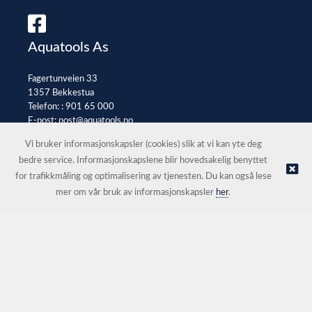
Aquatools As
Fagertunveien 33
1357 Bekkestua
Telefon: :
901 65 000
E-post:
post@aquatools.no
Selgerportal
Vi bruker informasjonskapsler (cookies) slik at vi kan yte deg
bedre service. Informasjonskapslene blir hovedsakelig benyttet
for trafikkmåling og optimalisering av tjenesten. Du kan også lese
© Aquatools As |
Nettbutikk levert av Kréatif
mer om vår bruk av informasjonskapsler
her
.