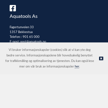
Aquatools As
Fagertunveien 33
1357 Bekkestua
Telefon: :
901 65 000
E-post:
post@aquatools.no
Selgerportal
Vi bruker informasjonskapsler (cookies) slik at vi kan yte deg
bedre service. Informasjonskapslene blir hovedsakelig benyttet
for trafikkmåling og optimalisering av tjenesten. Du kan også lese
© Aquatools As |
Nettbutikk levert av Kréatif
mer om vår bruk av informasjonskapsler
her
.