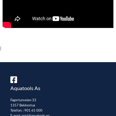
}
Aquatools As
Fagertunveien 33
1357 Bekkestua
Telefon: :
901 65 000
E-post:
post@aquatools.no