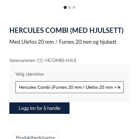
item
item
item
0
1
2
Item
1
HERCULES COMBI (MED HJULSETT)
of
3
Med Ulefos 20 mm / Furnes 20 mm og hjulsett
Varenummer: CC-HCOMBI-HJUL
Velg størrelse
Logg inn for å handle
Produktbeskrivelse