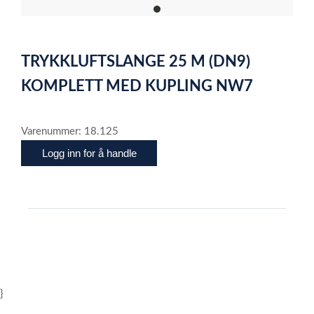
item
0
Item
1
TRYKKLUFTSLANGE 25 M (DN9)
of
1
KOMPLETT MED KUPLING NW7
Varenummer: 18.125
Logg inn for å handle
}