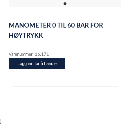
item
0
Item
1
MANOMETER 0 TIL 60 BAR FOR
of
1
HØYTRYKK
Varenummer: 16.171
Logg inn for å handle
}