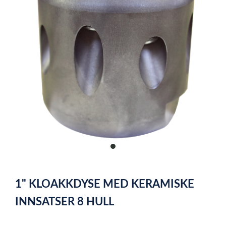
item
0
Item
1
1" KLOAKKDYSE MED KERAMISKE
of
1
INNSATSER 8 HULL