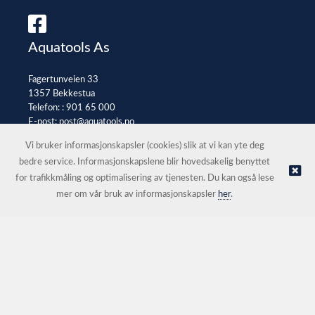
Aquatools As
Fagertunveien 33
1357 Bekkestua
Telefon: :
901 65 000
E-post:
post@aquatools.no
Selgerportal
Vi bruker informasjonskapsler (cookies) slik at vi kan yte deg
bedre service. Informasjonskapslene blir hovedsakelig benyttet
for trafikkmåling og optimalisering av tjenesten. Du kan også lese
© Aquatools As |
Nettbutikk levert av Kréatif
mer om vår bruk av informasjonskapsler
her
.