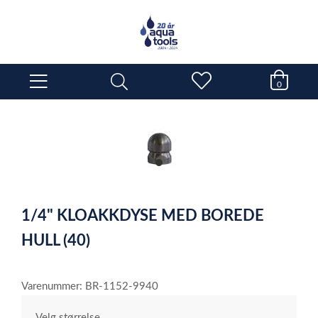
0
item
0
Item
1
1/4" KLOAKKDYSE MED BOREDE
of
1
HULL (40)
Varenummer: BR-1152-9940
Velg størrelse