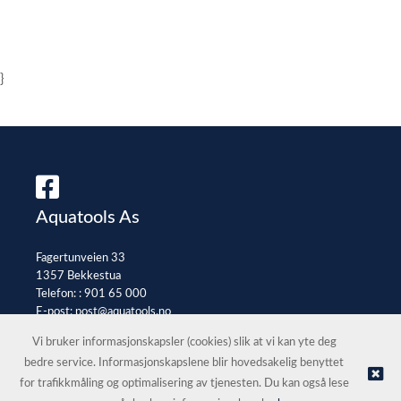
}
Aquatools As
Fagertunveien 33
1357 Bekkestua
Telefon: :
901 65 000
E-post:
post@aquatools.no
Selgerportal
Vi bruker informasjonskapsler (cookies) slik at vi kan yte deg
bedre service. Informasjonskapslene blir hovedsakelig benyttet
for trafikkmåling og optimalisering av tjenesten. Du kan også lese
© Aquatools As |
Nettbutikk levert av Kréatif