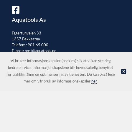
Aquatools As
Fagertunveien 33
1357 Bekkestua
Telefon: :
901 65 000
E-post:
post@aquatools.no
Selgerportal
Vi bruker informasjonskapsler (cookies) slik at vi kan yte deg
bedre service. Informasjonskapslene blir hovedsakelig benyttet
for trafikkmåling og optimalisering av tjenesten. Du kan også lese
© Aquatools As |
Nettbutikk levert av Kréatif
mer om vår bruk av informasjonskapsler
her
.