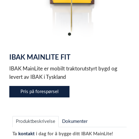
item
0
Item
1
IBAK MAINLITE FIT
of
1
IBAK MainLite er mobilt traktorutstyrt bygd og
levert av IBAK i Tyskland
Pris på forespørsel
Produktbeskrivelse
Dokumenter
Ta
kontakt
i dag for å bygge ditt IBAK MainLite!