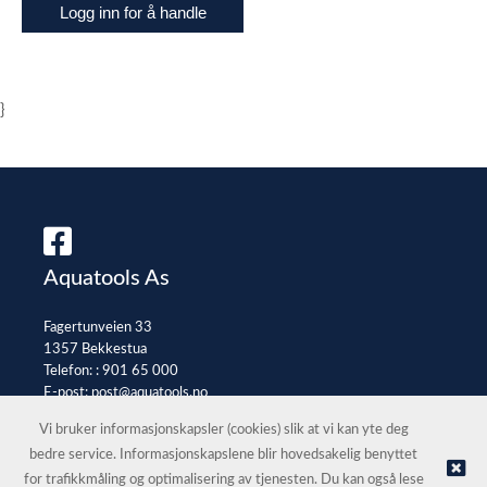
Logg inn for å handle
}
Aquatools As
Fagertunveien 33
1357 Bekkestua
Telefon: :
901 65 000
E-post:
post@aquatools.no
Selgerportal
Vi bruker informasjonskapsler (cookies) slik at vi kan yte deg
bedre service. Informasjonskapslene blir hovedsakelig benyttet
for trafikkmåling og optimalisering av tjenesten. Du kan også lese
© Aquatools As |
Nettbutikk levert av Kréatif