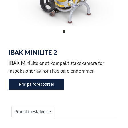
item
0
Item
1
IBAK MINILITE 2
of
1
IBAK MiniLite er et kompakt stakekamera for
inspeksjoner av rør i hus og eiendommer.
Pris på forespørsel
Produktbeskrivelse