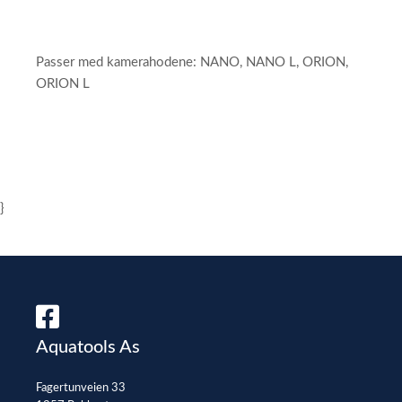
Passer med kamerahodene: NANO, NANO L, ORION,
ORION L
}
Aquatools As
Fagertunveien 33