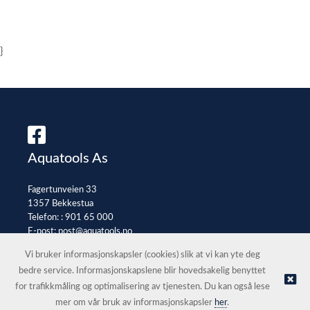
}
Aquatools As
Fagertunveien 33
1357 Bekkestua
Telefon: :
901 65 000
E-post:
post@aquatools.no
Selgerportal
Vi bruker informasjonskapsler (cookies) slik at vi kan yte deg
bedre service. Informasjonskapslene blir hovedsakelig benyttet
for trafikkmåling og optimalisering av tjenesten. Du kan også lese
© Aquatools As |
Nettbutikk levert av Kréatif
mer om vår bruk av informasjonskapsler
her
.