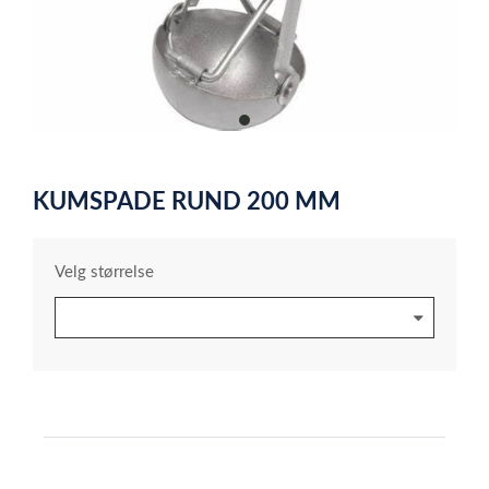
item
0
Item
1
KUMSPADE RUND 200 MM
of
1
Velg størrelse