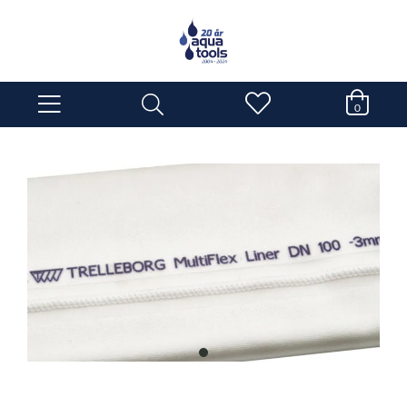
0
item
0
Item
1