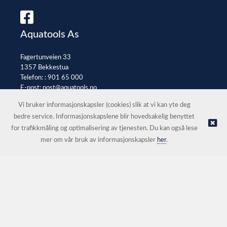
Aquatools As
Fagertunveien 33
1357 Bekkestua
Telefon: :
901 65 000
E-post:
post@aquatools.no
Selgerportal
Vi bruker informasjonskapsler (cookies) slik at vi kan yte deg
bedre service. Informasjonskapslene blir hovedsakelig benyttet
for trafikkmåling og optimalisering av tjenesten. Du kan også lese
© Aquatools As |
Nettbutikk levert av Kréatif
mer om vår bruk av informasjonskapsler
her
.