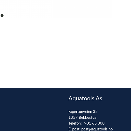
item
0
Aquatools As
Fagertunveien 33
1357 Bekkestua
Telefon: :
901 65 000
E-post:
post@aquatools.no