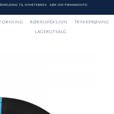
PÅMELDING TIL NYHETSBREV
SØK OM FIRMAKONTO
FORNYING
RØRINSPEKSJON
TRYKKPRØVING
LAGERUTSALG