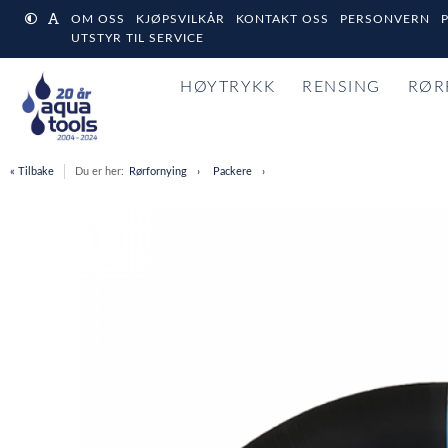
OM OSS
KJØPSVILKÅR
KONTAKT OSS
PERSONVERN
UTSTYR TIL SERVICE
HØYTRYKK
RENSING
RØR
« Tilbake
Du er her:
Rørfornying
Packere