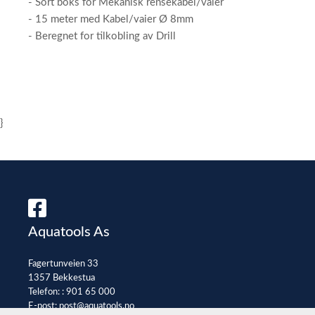
- Sort boks for Mekanisk rensekabel/vaier
- 15 meter med Kabel/vaier Ø 8mm
- Beregnet for tilkobling av Drill
}
Aquatools As
Fagertunveien 33
1357 Bekkestua
Telefon: :
901 65 000
E-post:
post@aquatools.no