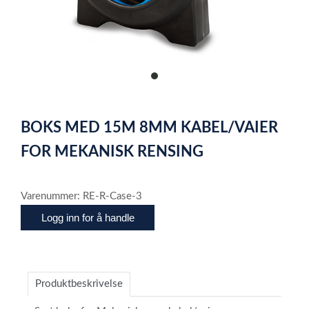
item
0
Item
1
BOKS MED 15M 8MM KABEL/VAIER
of
1
FOR MEKANISK RENSING
Varenummer: RE-R-Case-3
Logg inn for å handle
Produktbeskrivelse